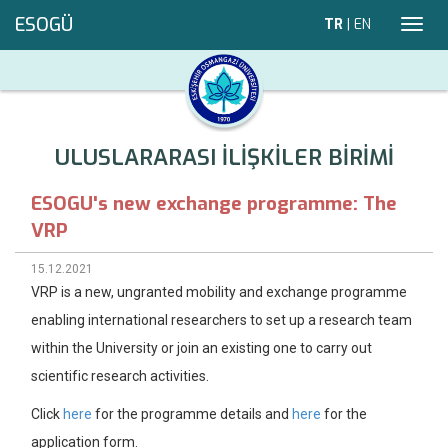
ESOGÜ
TR
|
EN
Toggl
navig
ULUSLARARASI İLİŞKİLER BİRİMİ
ESOGU's new exchange programme: The
VRP
15.12.2021
VRP is a new, ungranted mobility and exchange programme
enabling international researchers to set up a research team
within the University or join an existing one to carry out
scientific research activities.
Click
here
for the programme details and
here
for the
application form.