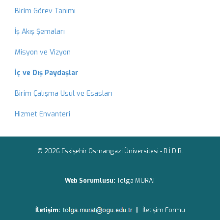
Birim Görev Tanımı
İş Akış Şemaları
Misyon ve Vizyon
İç ve Dış Paydaşlar
Birim Çalışma Usul ve Esasları
Hizmet Envanteri
© 2026 Eskişehir Osmangazi Üniversitesi -
B.İ.D.B.
Web Sorumlusu:
Tolga MURAT
İletişim:
|
İletişim Formu