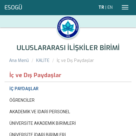
ESOGÜ
TR
|
EN
Toggl
navig
ULUSLARARASI İLİŞKİLER BİRİMİ
Ana Menü
KALİTE
İç ve Dış Paydaşlar
İç ve Dış Paydaşlar
İÇ PAYDAŞLAR
ÖĞRENCİLER
AKADEMİK VE İDARİ PERSONEL
ÜNİVERSİTE AKADEMİK BİRİMLERİ
ÜNİVERSİTE İDARİ BİRİMLERİ